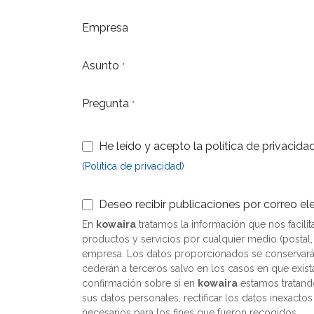
Empresa
Asunto
*
Pregunta
*
He leído y acepto la política de privacidad
(Política de privacidad)
Deseo recibir publicaciones por correo el
En
kowaira
tratamos la información que nos facilit
productos y servicios por cualquier medio (postal, 
empresa. Los datos proporcionados se conservarán 
cederán a terceros salvo en los casos en que exist
confirmación sobre si en
kowaira
estamos tratando
sus datos personales, rectificar los datos inexacto
necesarios para los fines que fueron recogidos.