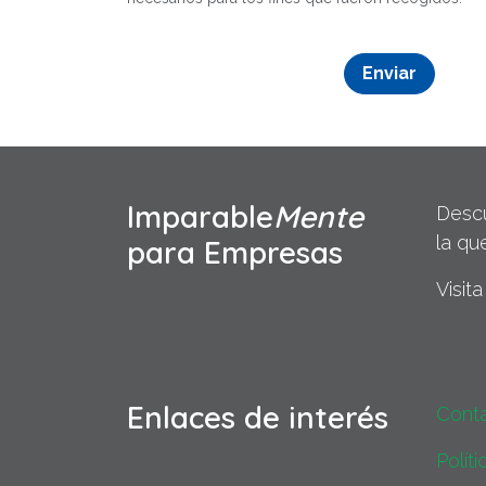
Enviar
Imparable
Mente
Descu
la qu
para Empresas
Visit
Enlaces de interés
Cont
Polít