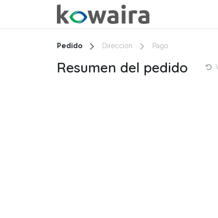
Ir al contenido
Inicio
Cursos
Pedido
Dirección
Pago
Resumen del pedido