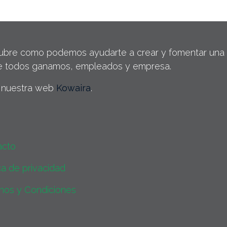
bre como podemos ayudarte a crear y fomentar una cu
e todos ganamos, empleados y empresa.
a nuestra web
Kowaira
.
acto
ica de privacidad
nos y Condiciones​