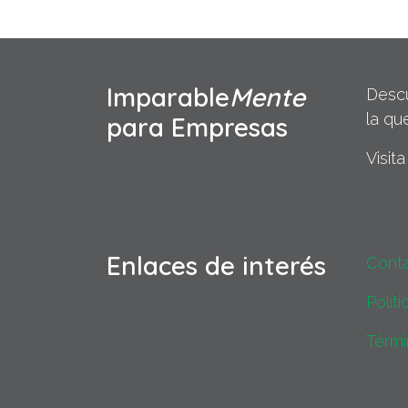
Imparable
Mente
Descu
la qu
para Empresas
Visit
Enlaces de interés
Cont
Polít
Térmi